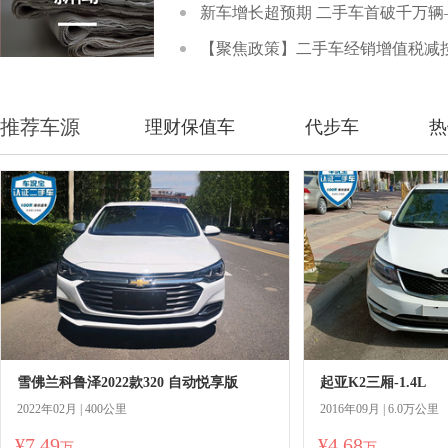
新车增长超预期 二手车首破千万辆
【聚焦政策】二手车经销增值税减按
推荐车源
理财保值车
代步车
热
雪佛兰科鲁泽2022款320 自动悦享版
起亚K2三厢-1.4L
2022年02月 | 400公里
2016年09月 | 6.0万公里
¥7.49
¥4.68
万
万