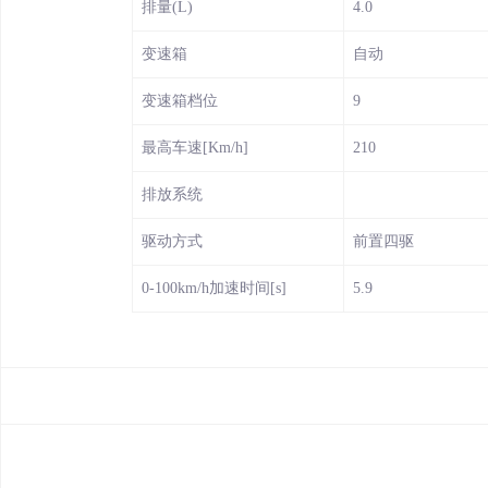
排量(L)
4.0
变速箱
自动
变速箱档位
9
最高车速[Km/h]
210
排放系统
驱动方式
前置四驱
0-100km/h加速时间[s]
5.9