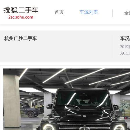
首页
车源列表
全
杭州广胜二手车
车况
20
AC
气，
绝事故
@广胜