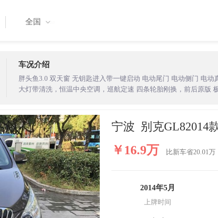
全国
车况介绍
胖头鱼3.0 双天窗 无钥匙进入带一键启动 电动尾门 电动侧门 
大灯带清洗，恒温中央空调，巡航定速 四条轮胎刚换，前后原版 
美！强险年检均到2020年5月。微信：130.9595.0118
宁波 别克GL82014
￥16.9万
比新车省20.01万
2014年5月
上牌时间