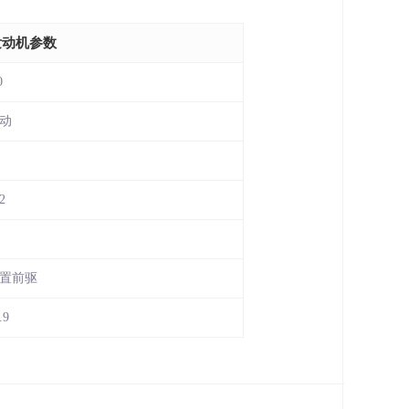
发动机参数
0
动
2
置前驱
.9