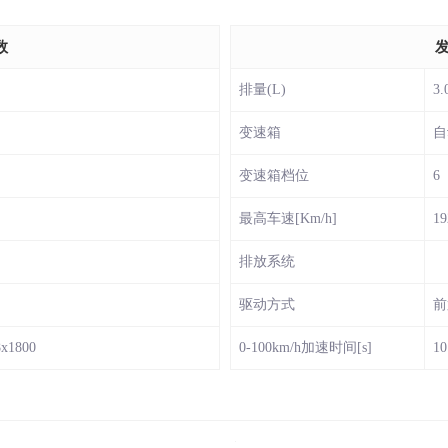
数
月
排量(L)
3.
月
变速箱
自
月
变速箱档位
6
最高车速[Km/h]
19
排放系统
驱动方式
前
8x1800
0-100km/h加速时间[s]
10