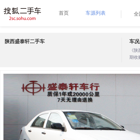
首页
车源列表
全
陕西盛泰轩二手车
车况
《陕
期收
期。
供一
救援