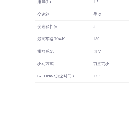
排量(L)
1.5
变速箱
手动
变速箱档位
5
最高车速[Km/h]
180
排放系统
国Ⅳ
驱动方式
前置前驱
0-100km/h加速时间[s]
12.3