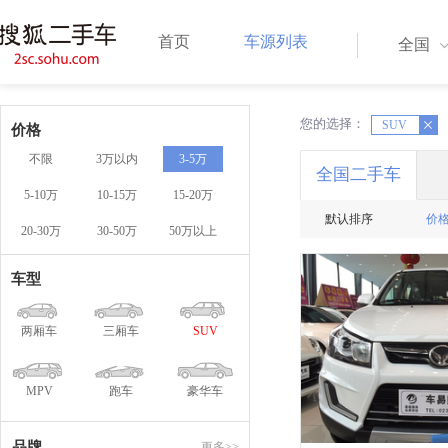
首页
车源列表
全国
您的选择：
X
SUV
X
价格
不限
3万以内
3-5万
全国二手车
5-10万
10-15万
15-20万
默认排序
价
20-30万
30-50万
50万以上
车型
两厢车
三厢车
SUV
MPV
跑车
豪华车
品牌
更多>>