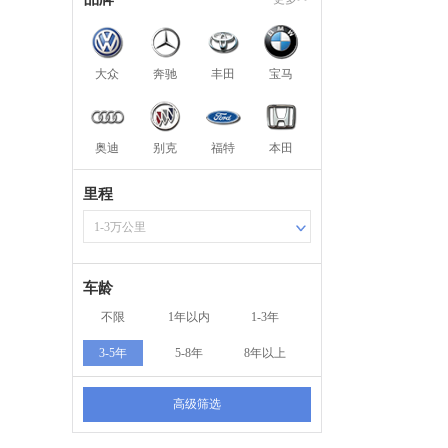
大众
奔驰
丰田
宝马
奥迪
别克
福特
本田
里程
1-3万公里
车龄
不限
1年以内
1-3年
3-5年
5-8年
8年以上
高级筛选