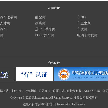
友情链接
汽车改装网
酷配网
车300
人才网
改装网
车主之家
汽车
辽宁二手车网
车质网
网
POCO汽车网
电动车时代网
合作伙伴
输入法
-
支付中心
-
搜狐招聘
-
广告服务
-
联系方式
-
保护隐私权
-
About SOHU
-
公
Copyright
©
2026 Sohu.com Inc. All Rights Reserved. 搜狐公司
版权所有
搜狐不良信息举报邮箱：
jubaosohu@sohu-inc.com