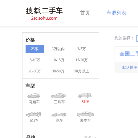
首页
车源列表
您的选择：
X
价格
不限
3万以内
3-5万
全国二
5-10万
10-15万
15-20万
默认排序
20-30万
30-50万
50万以上
车型
两厢车
三厢车
SUV
MPV
跑车
豪华车
品牌
更多>>