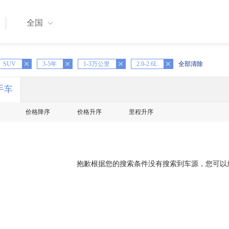
全国
SUV
X
3-5年
X
1-3万公里
X
2.0-2.6L
全部清除
手车
价格降序
价格升序
里程升序
抱歉根据您的搜索条件没有搜索到车源，您可以