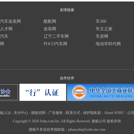
友情链接
汽车改装网
酷配网
车300
人才网
改装网
车主之家
汽车
辽宁二手车网
车质网
网
POCO汽车网
电动车时代网
合作伙伴
输入法
-
支付中心
-
搜狐招聘
-
广告服务
-
联系方式
-
保护隐私权
-
About SOHU
-
公
Copyright
©
2026 Sohu.com Inc. All Rights Reserved. 搜狐公司
版权所有
搜狐不良信息举报邮箱：
jubaosohu@sohu-inc.com