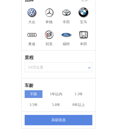
大众
奔驰
丰田
宝马
奥迪
别克
福特
本田
里程
3-6万公里
车龄
不限
1年以内
1-3年
3-5年
5-8年
8年以上
高级筛选