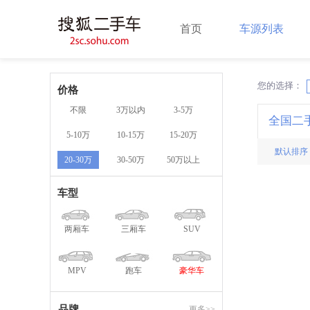
首页
车源列表
您的选择：
X
价格
不限
3万以内
3-5万
全国二
5-10万
10-15万
15-20万
默认排序
20-30万
30-50万
50万以上
车型
两厢车
三厢车
SUV
MPV
跑车
豪华车
品牌
更多>>