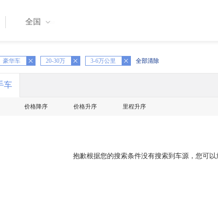
全国
豪华车
X
20-30万
X
3-6万公里
全部清除
手车
价格降序
价格升序
里程升序
抱歉根据您的搜索条件没有搜索到车源，您可以