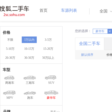
首页
车源列表
全国
您的选择：
X
豪华车
X
价格
不限
3万以内
3-5万
全国二手车
5-10万
10-15万
15-20万
默认排序
价
20-30万
30-50万
50万以上
车型
两厢车
三厢车
SUV
MPV
跑车
豪华车
品牌
更多>>