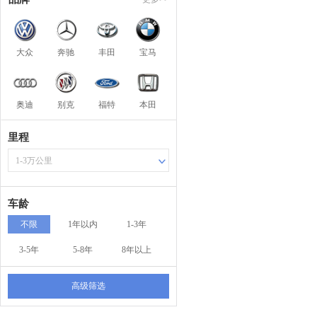
大众
奔驰
丰田
宝马
奥迪
别克
福特
本田
里程
1-3万公里
车龄
不限
1年以内
1-3年
3-5年
5-8年
8年以上
高级筛选