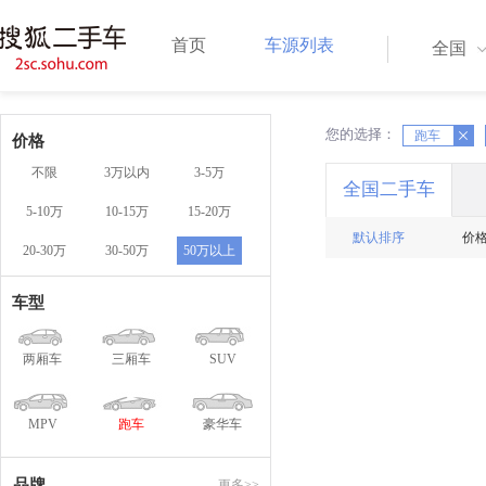
首页
车源列表
全国
您的选择：
X
跑车
X
价格
不限
3万以内
3-5万
全国二手车
5-10万
10-15万
15-20万
默认排序
价
20-30万
30-50万
50万以上
车型
两厢车
三厢车
SUV
MPV
跑车
豪华车
品牌
更多>>