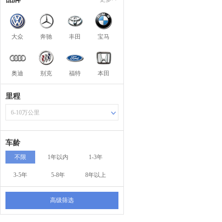
大众
奔驰
丰田
宝马
奥迪
别克
福特
本田
里程
6-10万公里
车龄
不限
1年以内
1-3年
3-5年
5-8年
8年以上
高级筛选