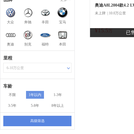
未上牌 | 10.0万公里
大众
奔驰
丰田
宝马
¥15.5
商
万
已
奥迪
别克
福特
本田
里程
6-10万公里
车龄
不限
1年以内
1-3年
3-5年
5-8年
8年以上
高级筛选