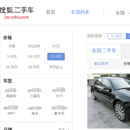
首页
车源列表
全国
您的选择：
X
15-20万
X
价格
不限
3万以内
3-5万
全国二手车
5-10万
10-15万
15-20万
默认排序
价
20-30万
30-50万
50万以上
车型
两厢车
三厢车
SUV
MPV
跑车
豪华车
品牌
更多>>