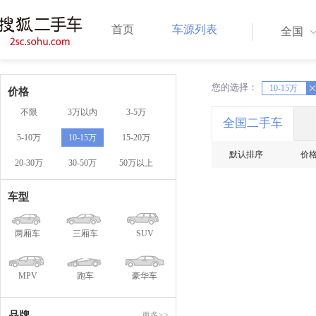
首页
车源列表
全国
您的选择：
X
10-15万
X
价格
不限
3万以内
3-5万
全国二手车
5-10万
10-15万
15-20万
默认排序
价
20-30万
30-50万
50万以上
车型
两厢车
三厢车
SUV
MPV
跑车
豪华车
品牌
更多>>