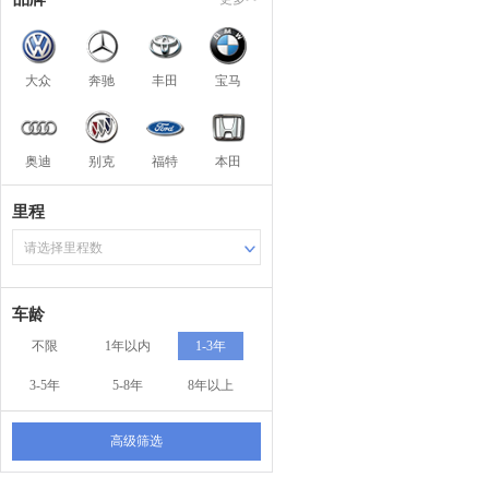
大众
奔驰
丰田
宝马
奥迪
别克
福特
本田
里程
请选择里程数
车龄
不限
1年以内
1-3年
3-5年
5-8年
8年以上
高级筛选