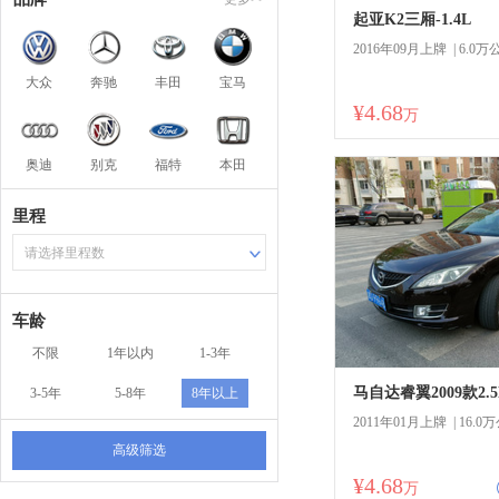
起亚K2三厢-1.4L
2016年09月上牌 | 6.0万
大众
奔驰
丰田
宝马
¥4.68
万
奥迪
别克
福特
本田
里程
请选择里程数
车龄
不限
1年以内
1-3年
马自达睿翼2009款2.
3-5年
5-8年
8年以上
2011年01月上牌 | 16.0
高级筛选
¥4.68
商
万