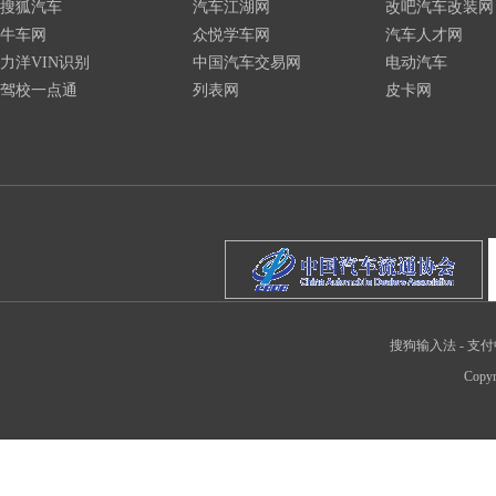
搜狐汽车
汽车江湖网
改吧汽车改装网
牛车网
众悦学车网
汽车人才网
力洋VIN识别
中国汽车交易网
电动汽车
驾校一点通
列表网
皮卡网
搜狗输入法
-
支付
Copyr