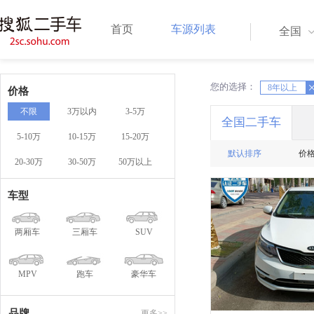
首页
车源列表
全国
您的选择：
X
8年以上
价格
不限
3万以内
3-5万
全国二手车
5-10万
10-15万
15-20万
默认排序
价
20-30万
30-50万
50万以上
车型
两厢车
三厢车
SUV
MPV
跑车
豪华车
品牌
更多>>