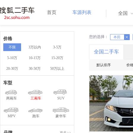
首页
车源列表
全国
您的选择：
X
本田
X
价格
不限
3万以内
3-5万
全国二手车
5-10万
10-15万
15-20万
默认排序
价
20-30万
30-50万
50万以上
一口
车型
两厢车
三厢车
SUV
MPV
跑车
豪华车
品牌
更多>>