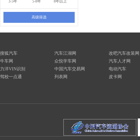
3-5年
5-8年
8年以上
高级筛选
搜狐汽车
汽车江湖网
改吧汽车改装网
牛车网
众悦学车网
汽车人才网
力洋VIN识别
中国汽车交易网
电动汽车
驾校一点通
列表网
皮卡网