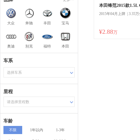
本田锋范2015款1.5L
2015年04月上牌 | 3.35
大众
奔驰
丰田
宝马
¥2.88
万
奥迪
别克
福特
本田
车系
选择车系
里程
请选择里程数
车龄
不限
1年以内
1-3年