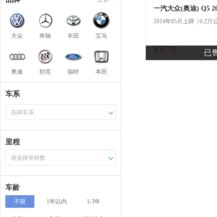
2014年05月上牌 | 0.2万
大众
奔驰
丰田
宝马
¥3.7
万
已
奥迪
别克
福特
本田
车系
选择车系
里程
请选择里程数
车龄
不限
1年以内
1-3年