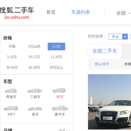
首页
车源列表
全国
您的选择：
X
X
奥迪
价格
不限
3万以内
3-5万
全国二手车
5-10万
10-15万
15-20万
默认排序
价
20-30万
30-50万
50万以上
车型
两厢车
三厢车
SUV
MPV
跑车
豪华车
品牌
更多>>