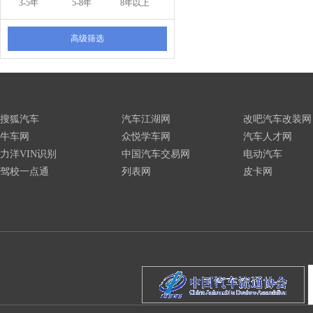
3-5年
5-8年
8年以上
高级筛选
搜狐汽车
汽车江湖网
改吧汽车改装网
牛车网
众悦学车网
汽车人才网
力洋VIN识别
中国汽车交易网
电动汽车
驾校一点通
列表网
皮卡网