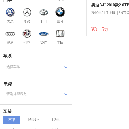
奥迪A4L2010款2.0T
2010年04月上牌 | 8.0万
大众
奔驰
丰田
宝马
¥3.15
万
奥迪
别克
福特
本田
车系
选择车系
里程
请选择里程数
车龄
不限
1年以内
1-3年