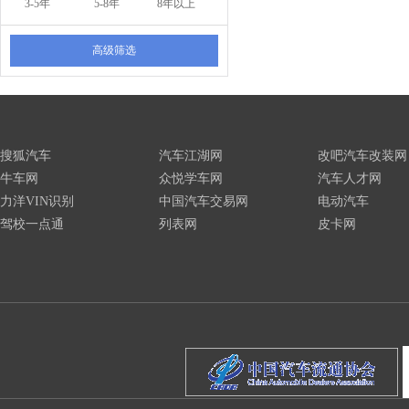
3-5年
5-8年
8年以上
高级筛选
搜狐汽车
汽车江湖网
改吧汽车改装网
牛车网
众悦学车网
汽车人才网
力洋VIN识别
中国汽车交易网
电动汽车
驾校一点通
列表网
皮卡网