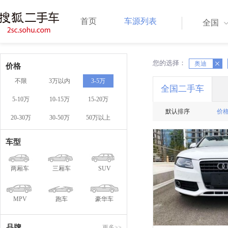
首页
车源列表
全国
您的选择：
X
奥迪
X
价格
不限
3万以内
3-5万
全国二手车
5-10万
10-15万
15-20万
默认排序
价
20-30万
30-50万
50万以上
一口
车型
两厢车
三厢车
SUV
MPV
跑车
豪华车
品牌
更多>>