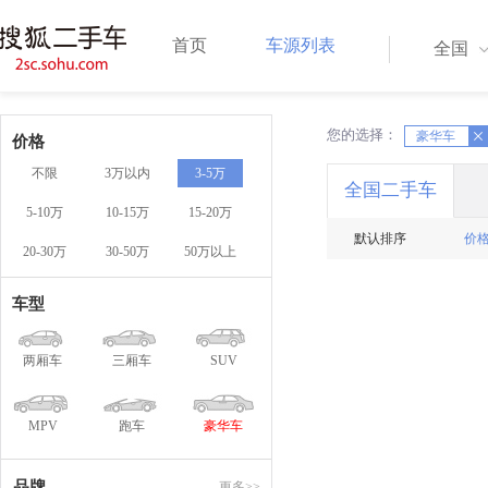
首页
车源列表
全国
您的选择：
X
豪华车
X
价格
不限
3万以内
3-5万
全国二手车
5-10万
10-15万
15-20万
默认排序
价
20-30万
30-50万
50万以上
车型
两厢车
三厢车
SUV
MPV
跑车
豪华车
品牌
更多>>