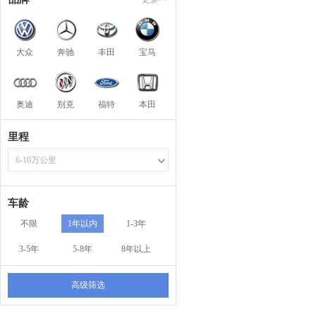
大众
奔驰
丰田
宝马
奥迪
别克
福特
本田
里程
6-10万公里
车龄
不限
1年以内
1-3年
3-5年
5-8年
8年以上
高级筛选