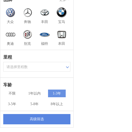
大众
奔驰
丰田
宝马
奥迪
别克
福特
本田
里程
请选择里程数
车龄
不限
1年以内
1-3年
3-5年
5-8年
8年以上
高级筛选