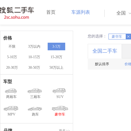
首页
车源列表
全国
您的选择：
X
豪华车
X
价格
不限
3万以内
3-5万
全国二手车
5-10万
10-15万
15-20万
默认排序
价
20-30万
30-50万
50万以上
车型
两厢车
三厢车
SUV
MPV
跑车
豪华车
品牌
更多>>