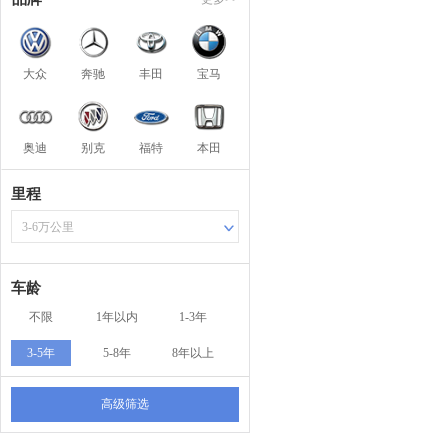
大众
奔驰
丰田
宝马
奥迪
别克
福特
本田
里程
3-6万公里
车龄
不限
1年以内
1-3年
3-5年
5-8年
8年以上
高级筛选