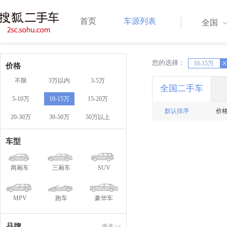
首页
车源列表
全国
您的选择：
X
10-15万
X
价格
不限
3万以内
3-5万
全国二手车
5-10万
10-15万
15-20万
默认排序
价
20-30万
30-50万
50万以上
车型
两厢车
三厢车
SUV
MPV
跑车
豪华车
品牌
更多>>