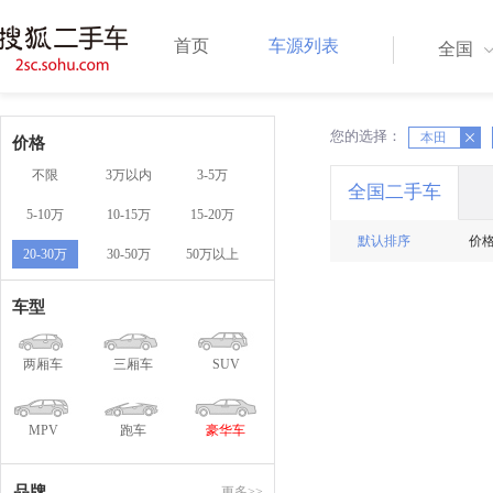
首页
车源列表
全国
您的选择：
X
本田
X
价格
不限
3万以内
3-5万
全国二手车
5-10万
10-15万
15-20万
默认排序
价
20-30万
30-50万
50万以上
车型
两厢车
三厢车
SUV
MPV
跑车
豪华车
品牌
更多>>