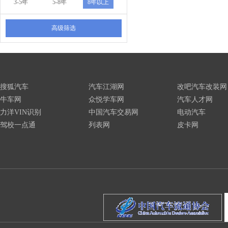
3-5年
5-8年
8年以上
高级筛选
搜狐汽车
汽车江湖网
改吧汽车改装网
牛车网
众悦学车网
汽车人才网
力洋VIN识别
中国汽车交易网
电动汽车
驾校一点通
列表网
皮卡网