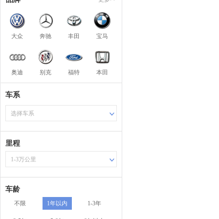
大众
奔驰
丰田
宝马
奥迪
别克
福特
本田
车系
选择车系
里程
1-3万公里
车龄
不限
1年以内
1-3年