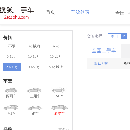
首页
车源列表
全国
您的选择：
X
本田
X
价格
不限
3万以内
3-5万
全国二手车
5-10万
10-15万
15-20万
默认排序
价
20-30万
30-50万
50万以上
车型
两厢车
三厢车
SUV
MPV
跑车
豪华车
品牌
更多>>