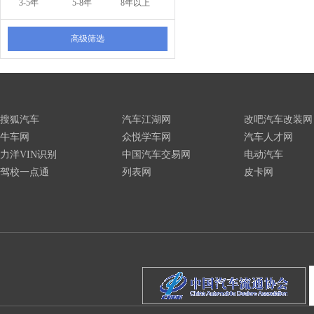
3-5年
5-8年
8年以上
高级筛选
搜狐汽车
汽车江湖网
改吧汽车改装网
牛车网
众悦学车网
汽车人才网
力洋VIN识别
中国汽车交易网
电动汽车
驾校一点通
列表网
皮卡网