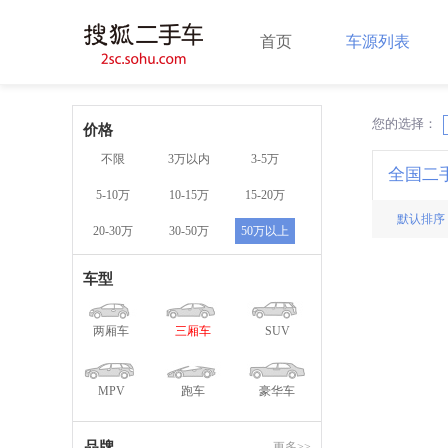
首页
车源列表
您的选择：
X
价格
不限
3万以内
3-5万
全国二
5-10万
10-15万
15-20万
默认排序
20-30万
30-50万
50万以上
车型
两厢车
三厢车
SUV
MPV
跑车
豪华车
品牌
更多>>