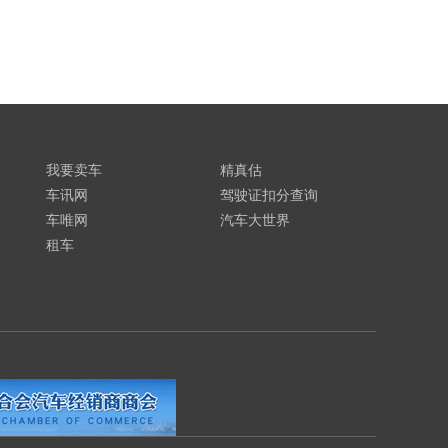
我要卖车
精真估
车讯网
驾驶证扣分查询
车唯网
汽车大世界
租车