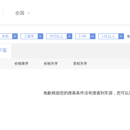
全国
本田
X
三厢车
X
50万以上
X
3-5年
X
2.6L以上
手车
价格降序
价格升序
里程升序
抱歉根据您的搜索条件没有搜索到车源，您可以