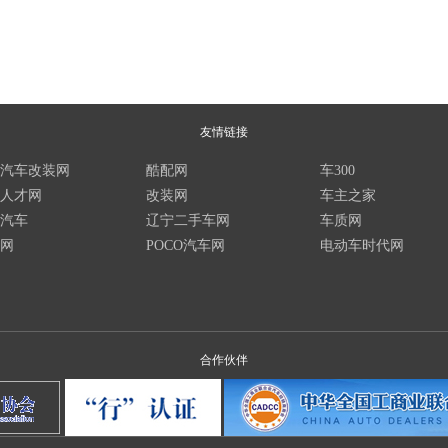
友情链接
汽车改装网
酷配网
车300
人才网
改装网
车主之家
汽车
辽宁二手车网
车质网
网
POCO汽车网
电动车时代网
合作伙伴