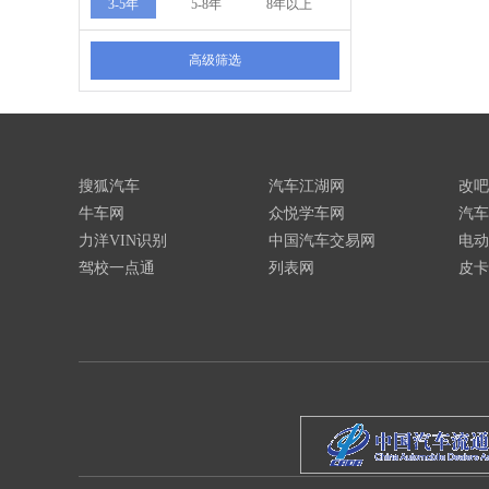
3-5年
5-8年
8年以上
高级筛选
搜狐汽车
汽车江湖网
改吧
牛车网
众悦学车网
汽车
力洋VIN识别
中国汽车交易网
电动
驾校一点通
列表网
皮卡