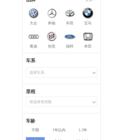
大众
奔驰
丰田
宝马
奥迪
别克
福特
本田
车系
选择车系
里程
请选择里程数
车龄
不限
1年以内
1-3年