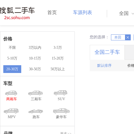
首页
车源列表
全国
您的选择：
X
本田
X
价格
不限
3万以内
3-5万
全国二手车
5-10万
10-15万
15-20万
默认排序
价
20-30万
30-50万
50万以上
车型
两厢车
三厢车
SUV
MPV
跑车
豪华车
品牌
更多>>