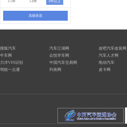
3-5年
5-8年
8年以上
高级筛选
搜狐汽车
汽车江湖网
改吧汽车改装网
牛车网
众悦学车网
汽车人才网
力洋VIN识别
中国汽车交易网
电动汽车
驾校一点通
列表网
皮卡网