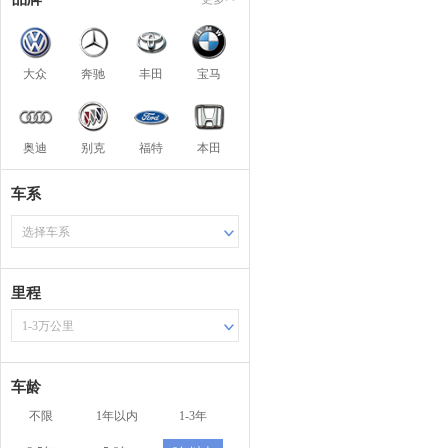
大众
奔驰
丰田
宝马
奥迪
别克
福特
本田
车系
选择车系
里程
1-3万公里
车龄
不限
1年以内
1-3年