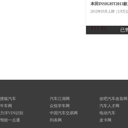
本田INSIGHT2013款
2012年03月上牌 | 2.9万
¥11.8
商
万
已
搜狐汽车
汽车江湖网
改吧汽车改装网
牛车网
众悦学车网
汽车人才网
力洋VIN识别
中国汽车交易网
电动汽车
驾校一点通
列表网
皮卡网