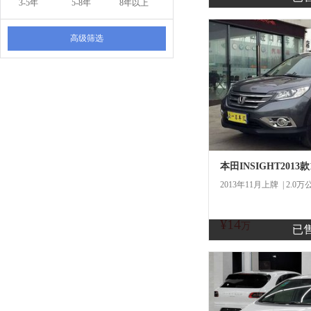
3-5年
5-8年
8年以上
高级筛选
本田INSIGHT2013款
2013年11月上牌 | 2.0万
¥14
商
万
已