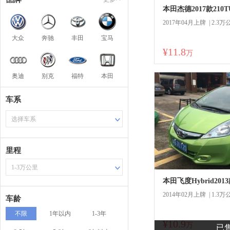
2017年04月上牌 | 2.3万
大众
奔驰
丰田
宝马
¥11.8
万
奥迪
别克
福特
本田
车系
选择车系
里程
1-3万公里
本田飞度Hybrid2013款
2014年02月上牌 | 1.3万
车龄
不限
1年以内
1-3年
¥10.9
商
万
已