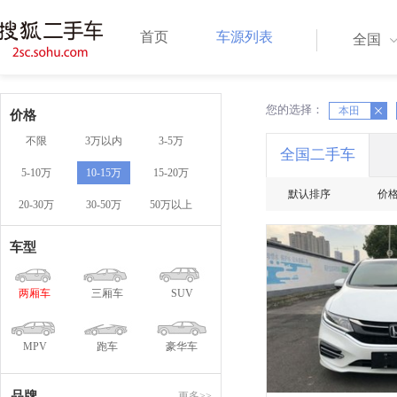
首页
车源列表
全国
您的选择：
X
本田
X
价格
不限
3万以内
3-5万
全国二手车
5-10万
10-15万
15-20万
默认排序
价
20-30万
30-50万
50万以上
车型
两厢车
三厢车
SUV
MPV
跑车
豪华车
品牌
更多>>