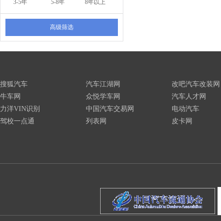
3-5年
5-8年
8年以上
高级筛选
搜狐汽车
汽车江湖网
改吧汽车改装网
牛车网
众悦学车网
汽车人才网
力洋VIN识别
中国汽车交易网
电动汽车
驾校一点通
列表网
皮卡网