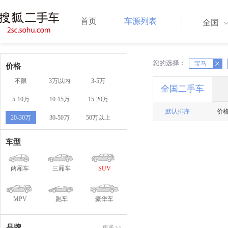
首页
车源列表
全国
您的选择：
X
X
宝马
价格
不限
3万以内
3-5万
全国二手车
5-10万
10-15万
15-20万
默认排序
价
20-30万
30-50万
50万以上
车型
两厢车
三厢车
SUV
MPV
跑车
豪华车
品牌
更多>>