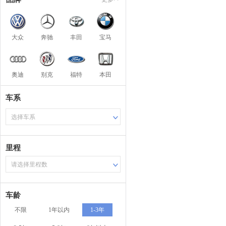
大众
奔驰
丰田
宝马
奥迪
别克
福特
本田
车系
选择车系
里程
请选择里程数
车龄
不限
1年以内
1-3年