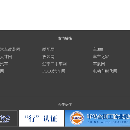
友情链接
汽车改装网
酷配网
车300
人才网
改装网
车主之家
汽车
辽宁二手车网
车质网
网
POCO汽车网
电动车时代网
合作伙伴