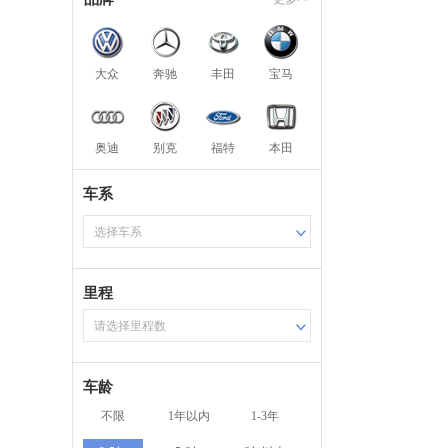
大众
奔驰
丰田
宝马
奥迪
别克
福特
本田
车系
选择车系
里程
请选择里程数
车龄
不限
1年以内
1-3年