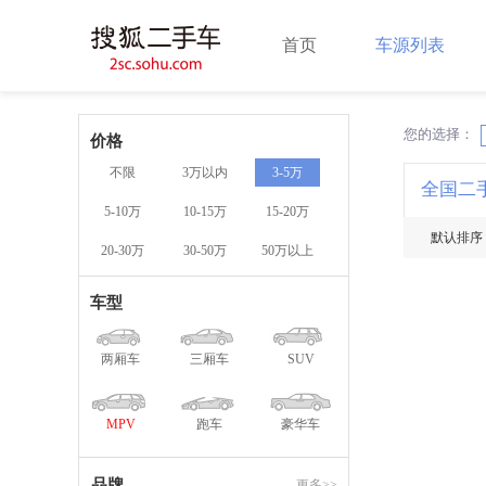
首页
车源列表
您的选择：
X
价格
不限
3万以内
3-5万
全国二
5-10万
10-15万
15-20万
默认排序
20-30万
30-50万
50万以上
车型
两厢车
三厢车
SUV
MPV
跑车
豪华车
品牌
更多>>