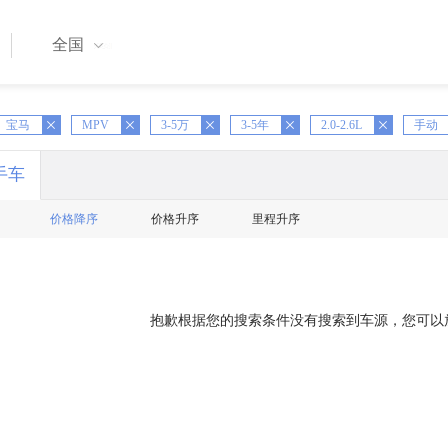
全国
X
宝马
MPV
X
3-5万
X
3-5年
X
2.0-2.6L
X
手动
手车
价格降序
价格升序
里程升序
抱歉根据您的搜索条件没有搜索到车源，您可以