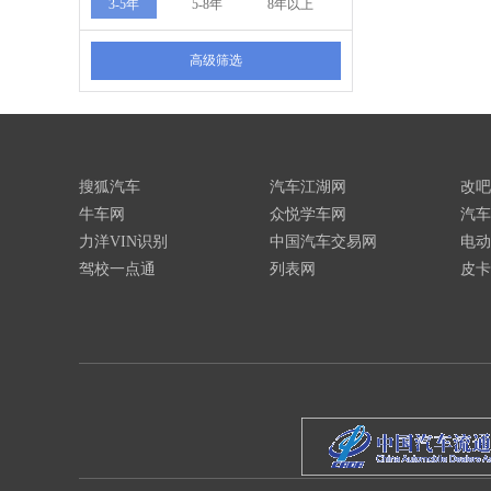
3-5年
5-8年
8年以上
高级筛选
搜狐汽车
汽车江湖网
改吧
牛车网
众悦学车网
汽车
力洋VIN识别
中国汽车交易网
电动
驾校一点通
列表网
皮卡