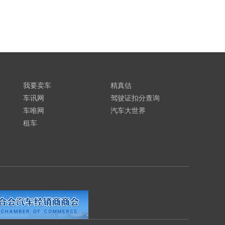
我要卖车
精真估
车讯网
驾驶证扣分查询
车唯网
汽车大世界
租车