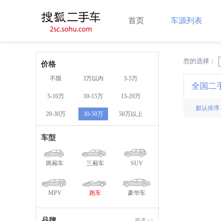
首页
车源列表
您的选择：
X
价格
不限
3万以内
3-5万
全国二
5-10万
10-15万
15-20万
默认排序
20-30万
30-50万
50万以上
车型
两厢车
三厢车
SUV
MPV
跑车
豪华车
品牌
更多>>