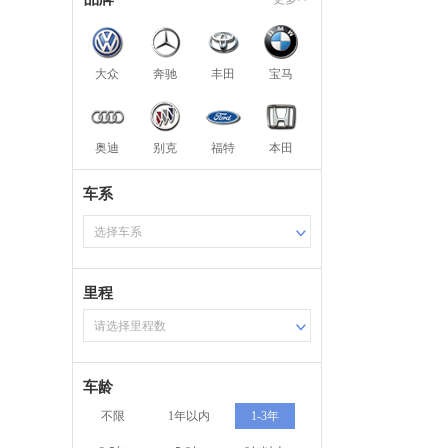
大众
奔驰
丰田
宝马
奥迪
别克
福特
本田
车系
选择车系
里程
请选择里程数
车龄
不限
1年以内
1-3年