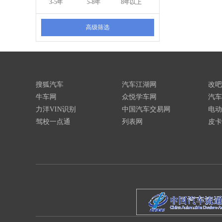
3-5年
5-8年
8年以上
高级筛选
搜狐汽车
汽车江湖网
改吧
牛车网
众悦学车网
汽车
力洋VIN识别
中国汽车交易网
电动
驾校一点通
列表网
皮卡