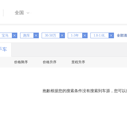
全国
X
宝马
跑车
X
30-50万
X
1-3年
X
1.0-1.6L
全部清
手车
价格降序
价格升序
里程升序
抱歉根据您的搜索条件没有搜索到车源，您可以