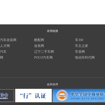
友情链接
汽车改装网
酷配网
车300
人才网
改装网
车主之家
汽车
辽宁二手车网
车质网
网
POCO汽车网
电动车时代网
合作伙伴