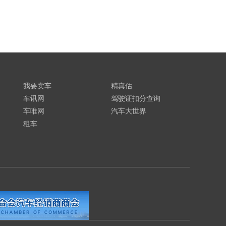
我要卖车
精真估
车讯网
驾驶证扣分查询
车唯网
汽车大世界
租车