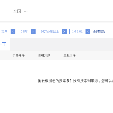
全国
宝马
X
5-8年
X
10万公里以上
X
1.0-1.6L
全部清除
手车
价格降序
价格升序
里程升序
抱歉根据您的搜索条件没有搜索到车源，您可以