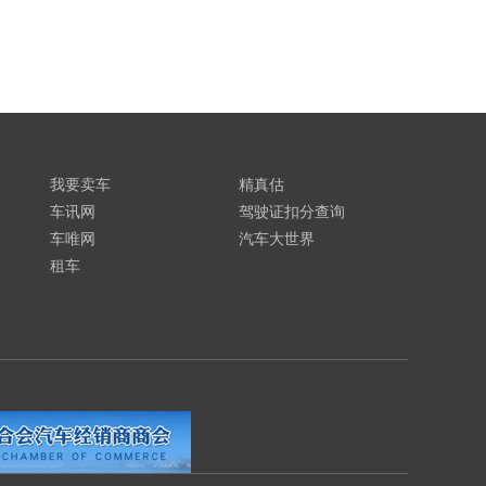
我要卖车
精真估
车讯网
驾驶证扣分查询
车唯网
汽车大世界
租车