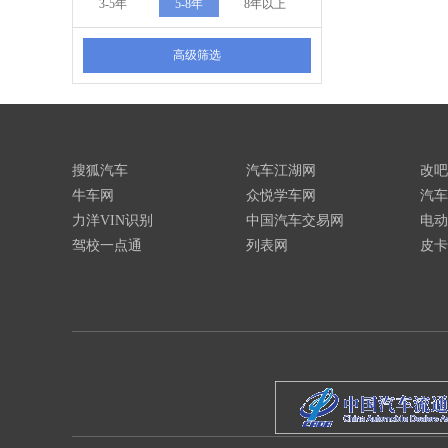
3-5年
5-8年
8年以上
高级筛选
搜狐汽车
汽车江湖网
改吧
牛车网
众悦学车网
汽车
力洋VIN识别
中国汽车交易网
电动
驾校一点通
列表网
皮卡