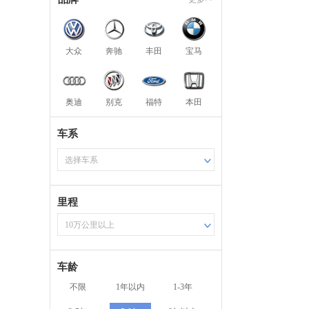
大众
奔驰
丰田
宝马
奥迪
别克
福特
本田
车系
选择车系
里程
10万公里以上
车龄
不限
1年以内
1-3年