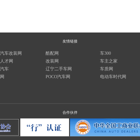
友情链接
汽车改装网
酷配网
车300
人才网
改装网
车主之家
汽车
辽宁二手车网
车质网
网
POCO汽车网
电动车时代网
合作伙伴