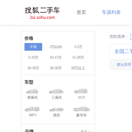
首页
车源列表
您的选择：
X
价格
不限
3万以内
3-5万
全国二
5-10万
10-15万
15-20万
默认排序
20-30万
30-50万
50万以上
车型
两厢车
三厢车
SUV
MPV
跑车
豪华车
品牌
更多>>