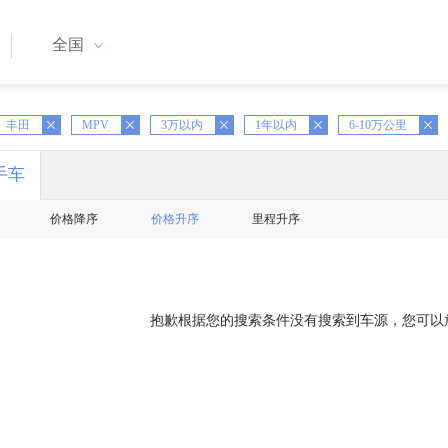
全国
X
丰田
MPV
X
3万以内
X
1年以内
X
6-10万公里
X
手车
价格降序
价格升序
里程升序
抱歉根据您的搜索条件没有搜索到车源，您可以