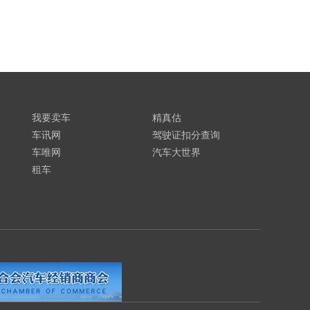
我要卖车
精真估
车讯网
驾驶证扣分查询
车唯网
汽车大世界
租车