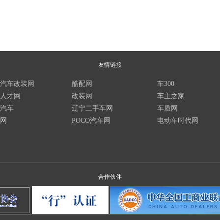
友情链接
汽车改装网
酷配网
车300
人才网
改装网
车主之家
汽车
辽宁二手车网
车质网
网
POCO汽车网
电动车时代网
合作伙伴