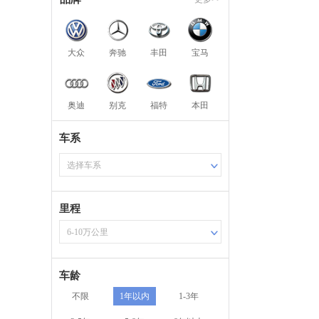
大众
奔驰
丰田
宝马
奥迪
别克
福特
本田
车系
选择车系
里程
6-10万公里
车龄
不限
1年以内
1-3年