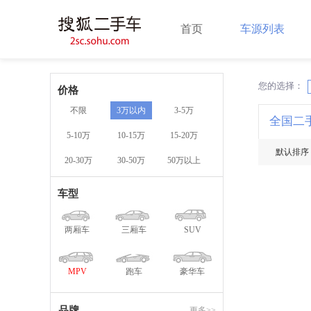
首页
车源列表
您的选择：
X
价格
不限
3万以内
3-5万
全国二
5-10万
10-15万
15-20万
默认排序
20-30万
30-50万
50万以上
车型
两厢车
三厢车
SUV
MPV
跑车
豪华车
品牌
更多>>