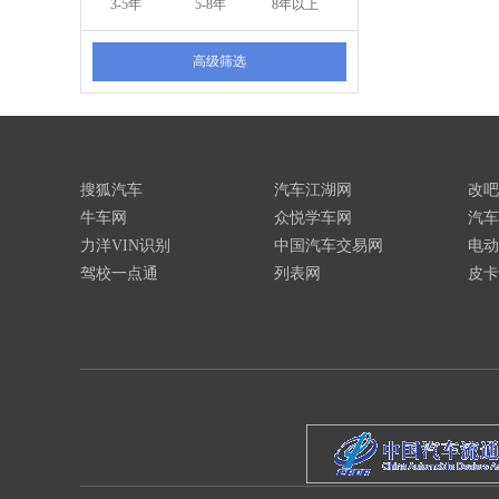
3-5年
5-8年
8年以上
高级筛选
搜狐汽车
汽车江湖网
改吧
牛车网
众悦学车网
汽车
力洋VIN识别
中国汽车交易网
电动
驾校一点通
列表网
皮卡