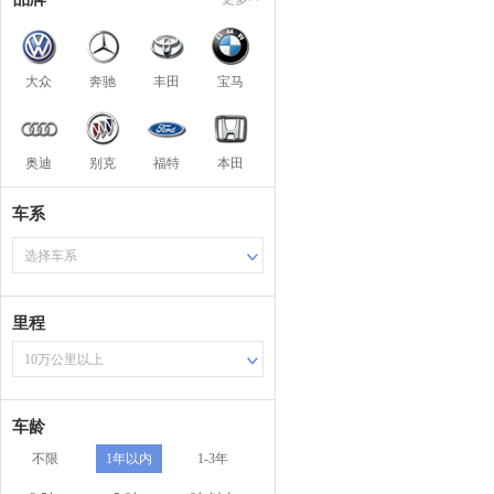
大众
奔驰
丰田
宝马
奥迪
别克
福特
本田
车系
选择车系
里程
10万公里以上
车龄
不限
1年以内
1-3年