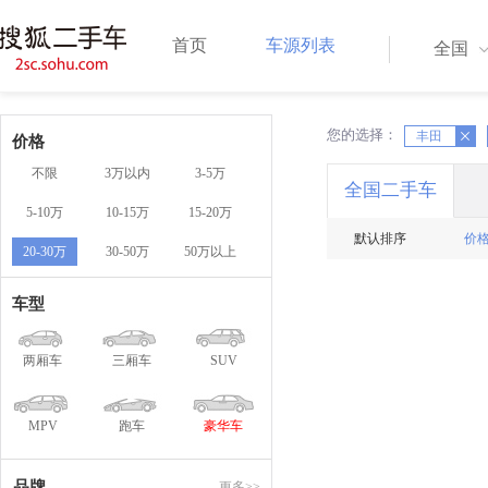
首页
车源列表
全国
您的选择：
X
丰田
X
价格
不限
3万以内
3-5万
全国二手车
5-10万
10-15万
15-20万
默认排序
价
20-30万
30-50万
50万以上
车型
两厢车
三厢车
SUV
MPV
跑车
豪华车
品牌
更多>>