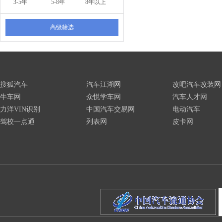
3-5年
5-8年
8年以上
高级筛选
搜狐汽车
汽车江湖网
改吧汽车改装网
牛车网
众悦学车网
汽车人才网
力洋VIN识别
中国汽车交易网
电动汽车
驾校一点通
列表网
皮卡网