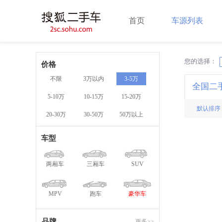
首页
车源列表
您的选择：
X
价格
不限
3万以内
3-5万
全国二
5-10万
10-15万
15-20万
默认排序
20-30万
30-50万
50万以上
车型
两厢车
三厢车
SUV
MPV
跑车
豪华车
品牌
更多>>