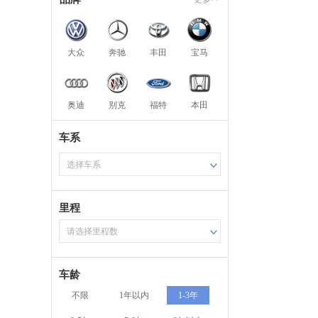
大众
奔驰
丰田
宝马
奥迪
别克
福特
本田
车系
选择车系
里程
请选择里程数
车龄
不限
1年以内
1-3年