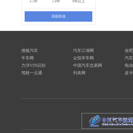
3-5年
5-8年
8年以上
高级筛选
搜狐汽车
汽车江湖网
改吧
牛车网
众悦学车网
汽车
力洋VIN识别
中国汽车交易网
电动
驾校一点通
列表网
皮卡