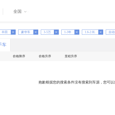
全国
丰田
X
豪华车
X
3-5万
X
1-3年
X
1.6-2.0L
X
自动
手车
价格降序
价格升序
里程升序
抱歉根据您的搜索条件没有搜索到车源，您可以