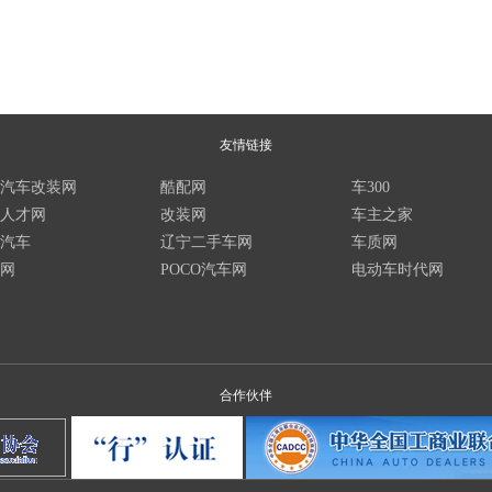
友情链接
汽车改装网
酷配网
车300
人才网
改装网
车主之家
汽车
辽宁二手车网
车质网
网
POCO汽车网
电动车时代网
合作伙伴