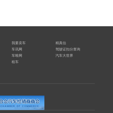
我要卖车
精真估
车讯网
驾驶证扣分查询
车唯网
汽车大世界
租车