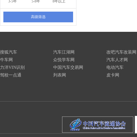
3-5年
5-8年
8年以上
高级筛选
搜狐汽车
汽车江湖网
改吧汽车改装网
牛车网
众悦学车网
汽车人才网
力洋VIN识别
中国汽车交易网
电动汽车
驾校一点通
列表网
皮卡网