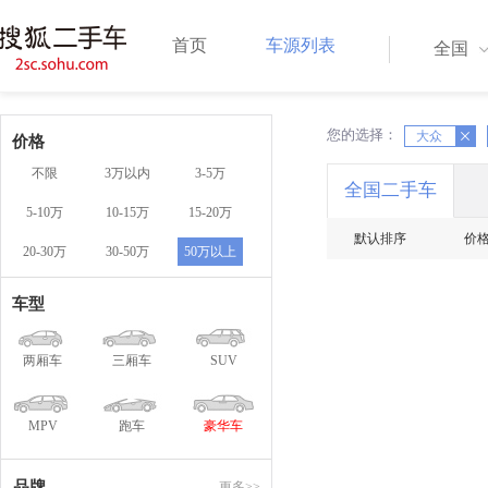
首页
车源列表
全国
您的选择：
X
大众
X
价格
不限
3万以内
3-5万
全国二手车
5-10万
10-15万
15-20万
默认排序
价
20-30万
30-50万
50万以上
车型
两厢车
三厢车
SUV
MPV
跑车
豪华车
品牌
更多>>