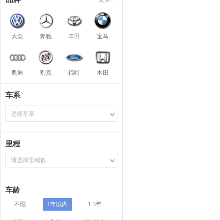
大众
奔驰
丰田
宝马
奥迪
别克
福特
本田
车系
选择车系
里程
请选择里程数
车龄
不限
1年以内
1-3年