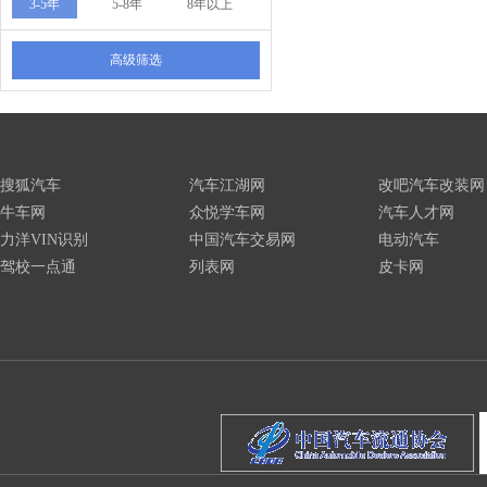
3-5年
5-8年
8年以上
高级筛选
搜狐汽车
汽车江湖网
改吧汽车改装网
牛车网
众悦学车网
汽车人才网
力洋VIN识别
中国汽车交易网
电动汽车
驾校一点通
列表网
皮卡网