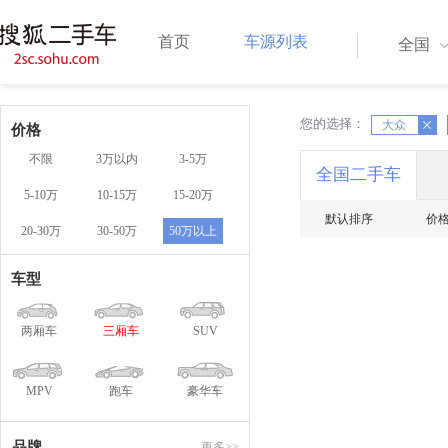
首页
车源列表
全国
您的选择：
X
大众
X
价格
不限
3万以内
3-5万
全国二手车
5-10万
10-15万
15-20万
默认排序
价
20-30万
30-50万
50万以上
车型
两厢车
三厢车
SUV
MPV
跑车
豪华车
品牌
更多>>