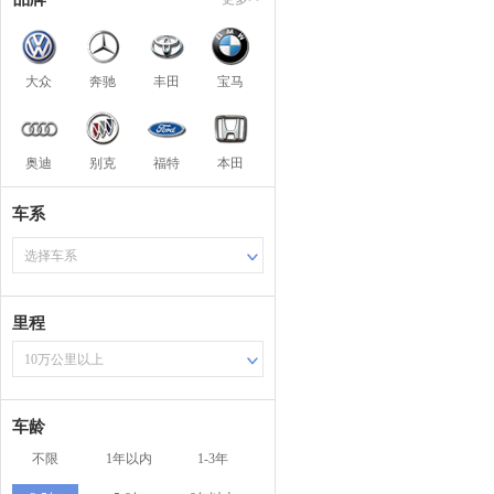
大众
奔驰
丰田
宝马
奥迪
别克
福特
本田
车系
选择车系
里程
10万公里以上
车龄
不限
1年以内
1-3年