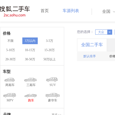
首页
车源列表
全国
您的选择：
X
X
大众
价格
不限
3万以内
3-5万
全国二手车
5-10万
10-15万
15-20万
默认排序
价
20-30万
30-50万
50万以上
车型
两厢车
三厢车
SUV
MPV
跑车
豪华车
品牌
更多>>