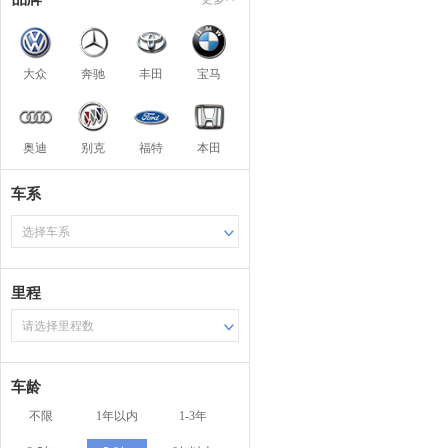
大众
奔驰
丰田
宝马
奥迪
别克
福特
本田
车系
选择车系
里程
请选择里程数
车龄
不限
1年以内
1-3年