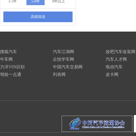
3-5年
5-8年
8年以上
高级筛选
搜狐汽车
汽车江湖网
改吧汽车改装网
牛车网
众悦学车网
汽车人才网
力洋VIN识别
中国汽车交易网
电动汽车
驾校一点通
列表网
皮卡网