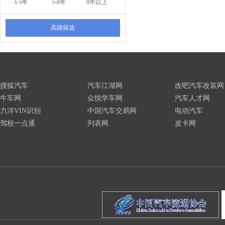
3-5年
5-8年
8年以上
高级筛选
搜狐汽车
汽车江湖网
改吧汽车改装网
牛车网
众悦学车网
汽车人才网
力洋VIN识别
中国汽车交易网
电动汽车
驾校一点通
列表网
皮卡网