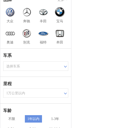
大众
奔驰
丰田
宝马
奥迪
别克
福特
本田
车系
选择车系
里程
1万公里以内
车龄
不限
1年以内
1-3年