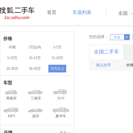
首页
车源列表
全国
您的选择：
X
大众
X
价格
不限
3万以内
3-5万
全国二手车
5-10万
10-15万
15-20万
默认排序
价
20-30万
30-50万
50万以上
车型
两厢车
三厢车
SUV
MPV
跑车
豪华车
品牌
更多>>