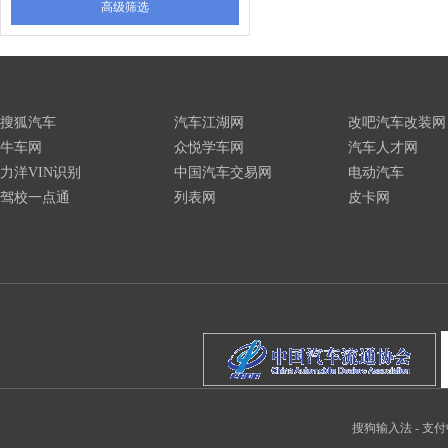
高级筛选
搜狐汽车
汽车江湖网
改吧汽车改装网
牛车网
众悦学车网
汽车人才网
力洋VIN识别
中国汽车交易网
电动汽车
驾校一点通
列表网
皮卡网
搜狗输入法
-
支付