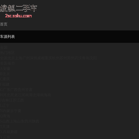
首页
车源列表
全国
热门地区
全国
北京
上海
广州
深圳
成都
重庆
杭州
苏州
郑州
武汉
青岛
沈阳
全国省市
A
安徽
B
北京
C
重庆
F
福建
G
广东
广西
贵州
甘肃
H
河北
黑龙江
河南
湖北
湖南
海南
J
吉林
江苏
江西
L
辽宁
N
内蒙古
宁夏
Q
青海
S
山西
上海
山东
四川
陕西
T
天津
X
西藏
新疆
Y
云南