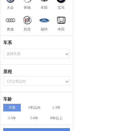
大众
奔驰
丰田
宝马
奥迪
别克
福特
本田
车系
选择车系
里程
1万公里以内
车龄
不限
1年以内
1-3年
3-5年
5-8年
8年以上