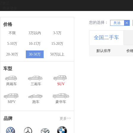
Z
浙江
商家登录
您的选择：
X
X
奥迪
价格
不限
3万以内
3-5万
全国二手车
5-10万
10-15万
15-20万
默认排序
价
20-30万
30-50万
50万以上
车型
两厢车
三厢车
SUV
MPV
跑车
豪华车
品牌
更多>>