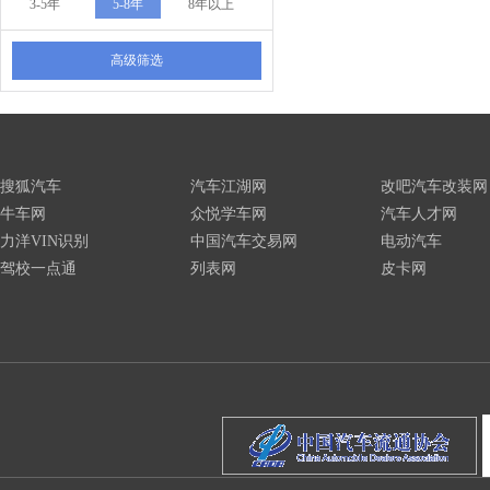
3-5年
5-8年
8年以上
高级筛选
搜狐汽车
汽车江湖网
改吧汽车改装网
牛车网
众悦学车网
汽车人才网
力洋VIN识别
中国汽车交易网
电动汽车
驾校一点通
列表网
皮卡网