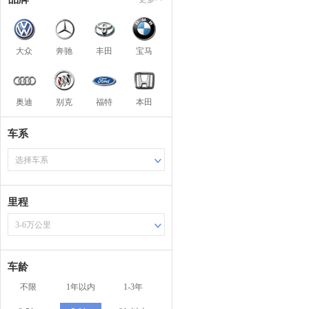
大众
奔驰
丰田
宝马
奥迪
别克
福特
本田
车系
选择车系
里程
3-6万公里
车龄
不限
1年以内
1-3年