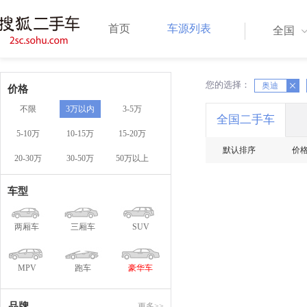
首页
车源列表
全国
您的选择：
X
奥迪
X
价格
不限
3万以内
3-5万
全国二手车
5-10万
10-15万
15-20万
默认排序
价
20-30万
30-50万
50万以上
车型
两厢车
三厢车
SUV
MPV
跑车
豪华车
品牌
更多>>