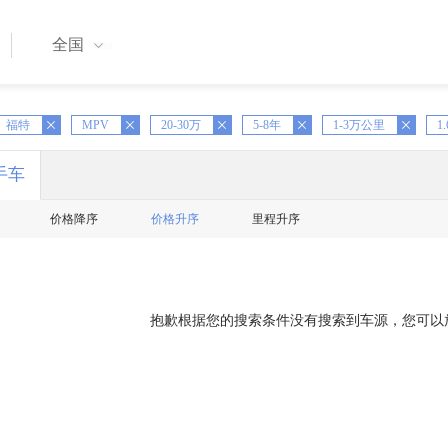
全国
X
福特
MPV
X
20-30万
X
5-8年
X
1-3万公里
X
1.
手车
价格降序
价格升序
里程升序
抱歉根据您的搜索条件没有搜索到车源，您可以