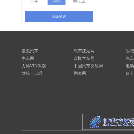
3-5年
5-8年
8年以上
高级筛选
搜狐汽车
汽车江湖网
改吧
牛车网
众悦学车网
汽车
力洋VIN识别
中国汽车交易网
电动
驾校一点通
列表网
皮卡