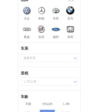
大众
奔驰
丰田
宝马
奥迪
别克
福特
本田
车系
选择车系
里程
1-3万公里
车龄
不限
1年以内
1-3年