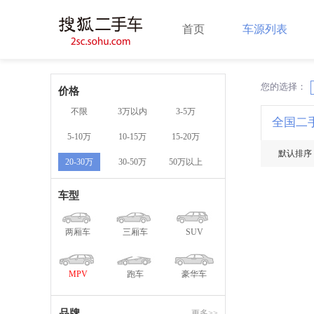
首页
车源列表
您的选择：
X
价格
不限
3万以内
3-5万
全国二
5-10万
10-15万
15-20万
默认排序
20-30万
30-50万
50万以上
车型
两厢车
三厢车
SUV
MPV
跑车
豪华车
品牌
更多>>