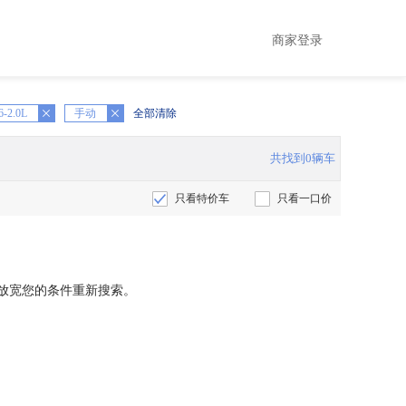
商家登录
6-2.0L
X
手动
全部清除
共找到0辆车
只看特价车
只看一口价
放宽您的条件重新搜索。