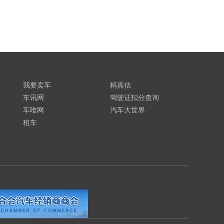
我要卖车
精真估
车讯网
驾驶证扣分查询
车唯网
汽车大世界
租车