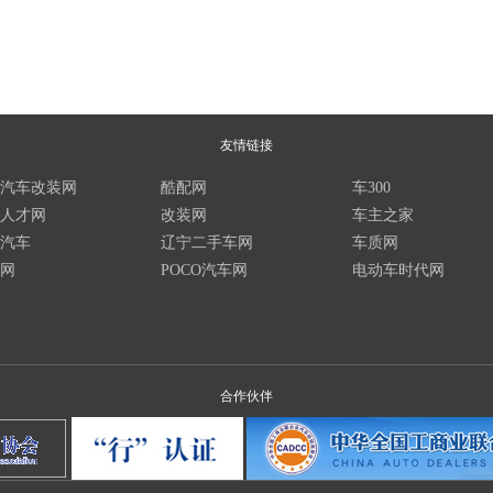
友情链接
汽车改装网
酷配网
车300
人才网
改装网
车主之家
汽车
辽宁二手车网
车质网
网
POCO汽车网
电动车时代网
合作伙伴