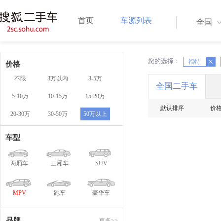
首页
车源列表
全国
您的选择：
X
X
福特
价格
不限
3万以内
3-5万
全国二手车
5-10万
10-15万
15-20万
默认排序
价
20-30万
30-50万
50万以上
车型
两厢车
三厢车
SUV
MPV
跑车
豪华车
品牌
更多>>