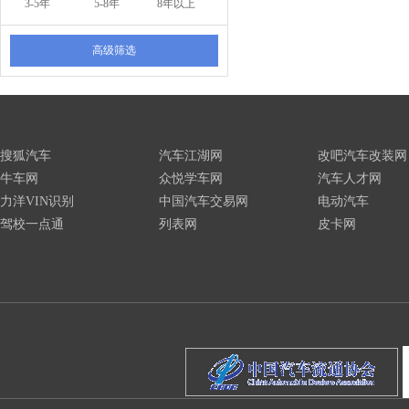
3-5年
5-8年
8年以上
高级筛选
搜狐汽车
汽车江湖网
改吧汽车改装网
牛车网
众悦学车网
汽车人才网
力洋VIN识别
中国汽车交易网
电动汽车
驾校一点通
列表网
皮卡网