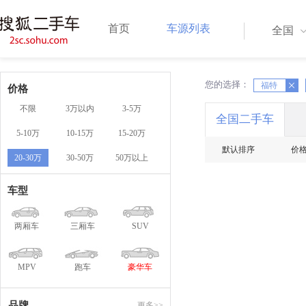
首页
车源列表
全国
您的选择：
X
福特
X
价格
不限
3万以内
3-5万
全国二手车
5-10万
10-15万
15-20万
默认排序
价
20-30万
30-50万
50万以上
车型
两厢车
三厢车
SUV
MPV
跑车
豪华车
品牌
更多>>