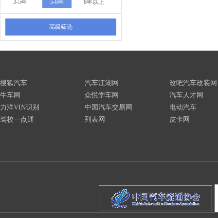
3-5年
5-8年
8年以上
高级筛选
搜狐汽车
汽车江湖网
改吧汽车改装网
牛车网
众悦学车网
汽车人才网
力洋VIN识别
中国汽车交易网
电动汽车
驾校一点通
列表网
皮卡网