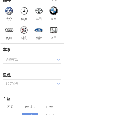
大众
奔驰
丰田
宝马
奥迪
别克
福特
本田
车系
选择车系
里程
1-3万公里
车龄
不限
1年以内
1-3年