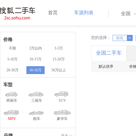
首页
车源列表
全国
您的选择：
X
X
别克
价格
不限
3万以内
3-5万
全国二手车
5-10万
10-15万
15-20万
默认排序
价
20-30万
30-50万
50万以上
车型
两厢车
三厢车
SUV
MPV
跑车
豪华车
品牌
更多>>