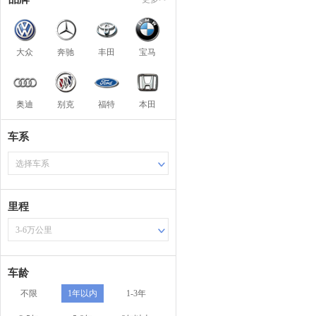
大众
奔驰
丰田
宝马
奥迪
别克
福特
本田
车系
选择车系
里程
3-6万公里
车龄
不限
1年以内
1-3年