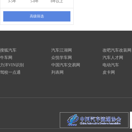
3-5年
5-8年
8年以上
高级筛选
搜狐汽车
汽车江湖网
改吧汽车改装网
牛车网
众悦学车网
汽车人才网
力洋VIN识别
中国汽车交易网
电动汽车
驾校一点通
列表网
皮卡网