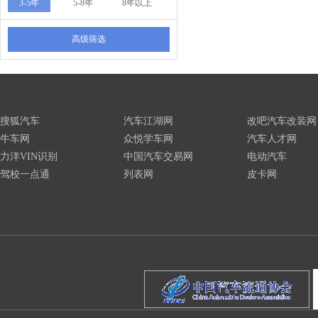
3-5年
5-8年
8年以上
高级筛选
搜狐汽车
汽车江湖网
改吧汽车改装网
牛车网
众悦学车网
汽车人才网
力洋VIN识别
中国汽车交易网
电动汽车
驾校一点通
列表网
皮卡网