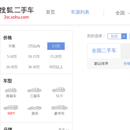
首页
车源列表
全国
您的选择：
X
X
别克
价格
不限
3万以内
3-5万
全国二手车
5-10万
10-15万
15-20万
默认排序
价
20-30万
30-50万
50万以上
车型
两厢车
三厢车
SUV
MPV
跑车
豪华车
品牌
更多>>