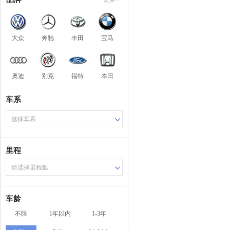
大众
奔驰
丰田
宝马
奥迪
别克
福特
本田
车系
选择车系
里程
请选择里程数
车龄
不限
1年以内
1-3年