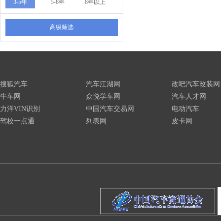
3-5年
5-8年
8年以上
高级筛选
搜狐汽车
汽车江湖网
改吧汽车改装网
牛车网
众悦学车网
汽车人才网
力洋VIN识别
中国汽车交易网
电动汽车
驾校一点通
列表网
皮卡网