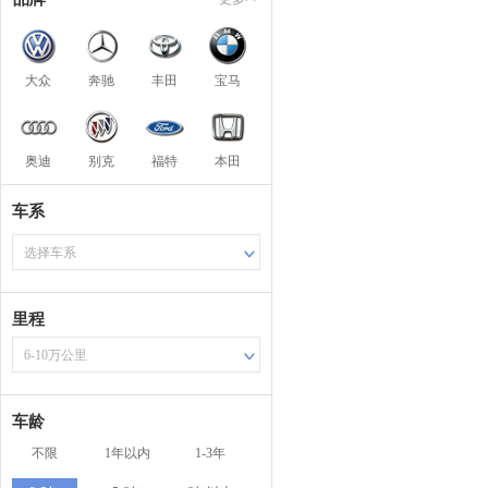
大众
奔驰
丰田
宝马
奥迪
别克
福特
本田
车系
选择车系
里程
6-10万公里
车龄
不限
1年以内
1-3年