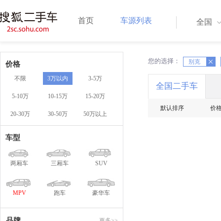
首页
车源列表
全国
您的选择：
X
X
别克
价格
不限
3万以内
3-5万
全国二手车
5-10万
10-15万
15-20万
默认排序
价
20-30万
30-50万
50万以上
车型
两厢车
三厢车
SUV
MPV
跑车
豪华车
品牌
更多>>