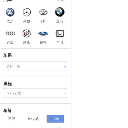
大众
奔驰
丰田
宝马
奥迪
别克
福特
本田
车系
选择车系
里程
1-3万公里
车龄
不限
1年以内
1-3年