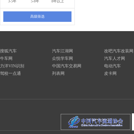
3-5年
5-8年
8年以上
高级筛选
搜狐汽车
汽车江湖网
改吧汽车改装网
牛车网
众悦学车网
汽车人才网
力洋VIN识别
中国汽车交易网
电动汽车
驾校一点通
列表网
皮卡网