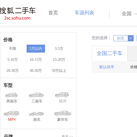
首页
车源列表
全国
您的选择：
X
X
别克
价格
不限
3万以内
3-5万
全国二手车
5-10万
10-15万
15-20万
默认排序
价
20-30万
30-50万
50万以上
车型
两厢车
三厢车
SUV
MPV
跑车
豪华车
品牌
更多>>