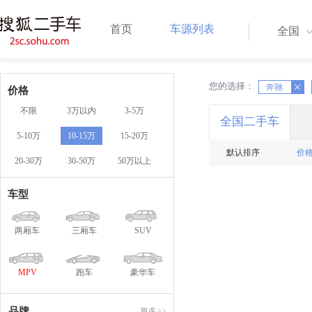
首页
车源列表
全国
您的选择：
X
X
奔驰
价格
不限
3万以内
3-5万
全国二手车
5-10万
10-15万
15-20万
默认排序
价
20-30万
30-50万
50万以上
车型
两厢车
三厢车
SUV
MPV
跑车
豪华车
品牌
更多>>