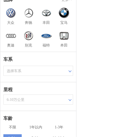
大众
奔驰
丰田
宝马
奥迪
别克
福特
本田
车系
选择车系
里程
6-10万公里
车龄
不限
1年以内
1-3年