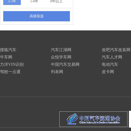
3-5年
5-8年
8年以上
高级筛选
搜狐汽车
汽车江湖网
改吧汽车改装网
牛车网
众悦学车网
汽车人才网
力洋VIN识别
中国汽车交易网
电动汽车
驾校一点通
列表网
皮卡网