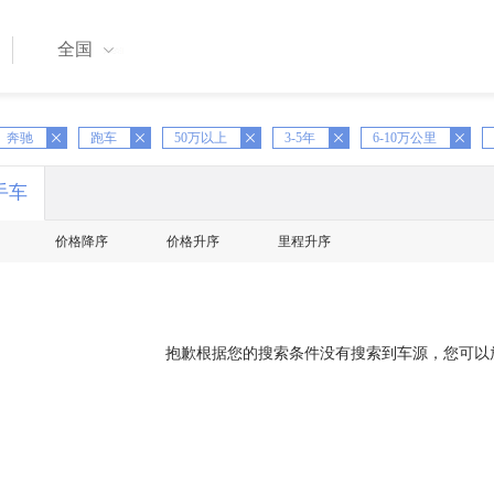
全国
X
奔驰
跑车
X
50万以上
X
3-5年
X
6-10万公里
X
手车
价格降序
价格升序
里程升序
抱歉根据您的搜索条件没有搜索到车源，您可以