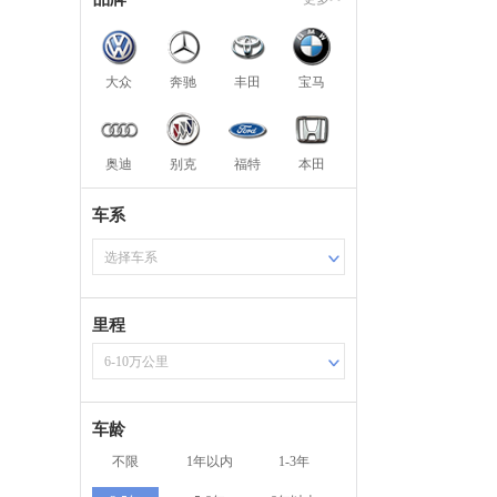
大众
奔驰
丰田
宝马
奥迪
别克
福特
本田
车系
选择车系
里程
6-10万公里
车龄
不限
1年以内
1-3年