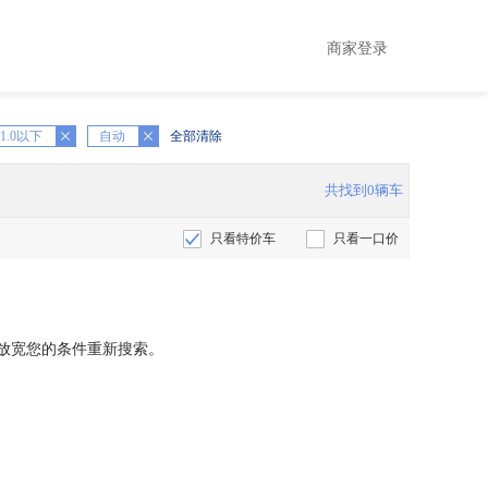
商家登录
1.0以下
X
自动
全部清除
共找到0辆车
只看特价车
只看一口价
放宽您的条件重新搜索。