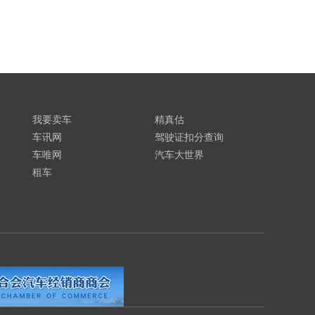
我要卖车
精真估
车讯网
驾驶证扣分查询
车唯网
汽车大世界
租车