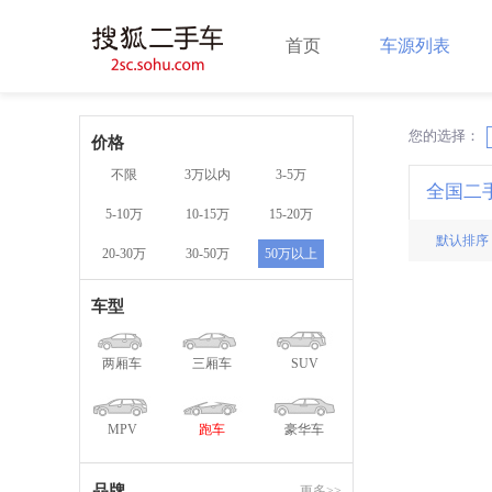
首页
车源列表
您的选择：
X
价格
不限
3万以内
3-5万
全国二
5-10万
10-15万
15-20万
默认排序
20-30万
30-50万
50万以上
车型
两厢车
三厢车
SUV
MPV
跑车
豪华车
品牌
更多>>