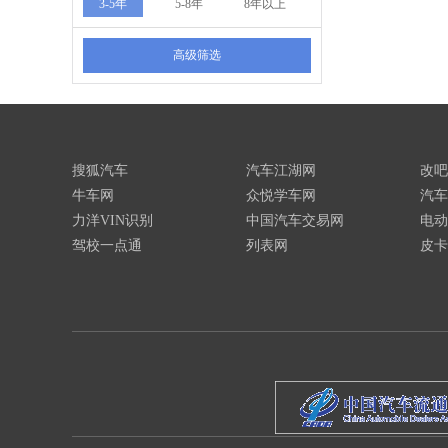
3-5年
5-8年
8年以上
高级筛选
搜狐汽车
汽车江湖网
改吧
牛车网
众悦学车网
汽车
力洋VIN识别
中国汽车交易网
电动
驾校一点通
列表网
皮卡