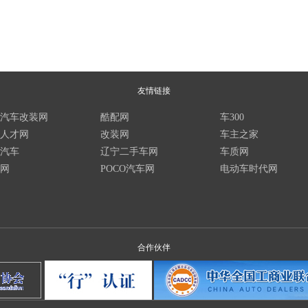
友情链接
汽车改装网
酷配网
车300
人才网
改装网
车主之家
汽车
辽宁二手车网
车质网
网
POCO汽车网
电动车时代网
合作伙伴