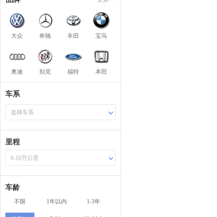
大众
奔驰
丰田
宝马
奥迪
别克
福特
本田
车系
选择车系
里程
6-10万公里
车龄
不限
1年以内
1-3年