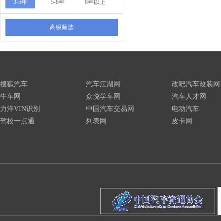
3-5年
5-8年
8年以上
高级筛选
搜狐汽车
汽车江湖网
改吧汽车改装网
牛车网
众悦学车网
汽车人才网
力洋VIN识别
中国汽车交易网
电动汽车
驾校一点通
列表网
皮卡网