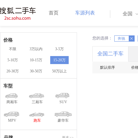
首页
车源列表
全国
您的选择：
X
X
奔驰
价格
不限
3万以内
3-5万
全国二手车
5-10万
10-15万
15-20万
默认排序
价
20-30万
30-50万
50万以上
车型
两厢车
三厢车
SUV
MPV
跑车
豪华车
品牌
更多>>