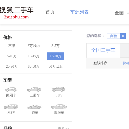
首页
车源列表
全国
您的选择：
X
奔驰
X
价格
不限
3万以内
3-5万
全国二手车
5-10万
10-15万
15-20万
默认排序
价
20-30万
30-50万
50万以上
车型
两厢车
三厢车
SUV
MPV
跑车
豪华车
品牌
更多>>