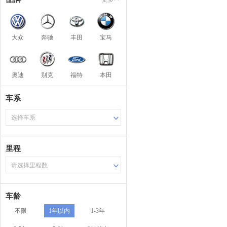
大众
奔驰
丰田
宝马
奥迪
别克
福特
本田
车系
选择车系
里程
请选择里程数
车龄
不限
1年以内
1-3年