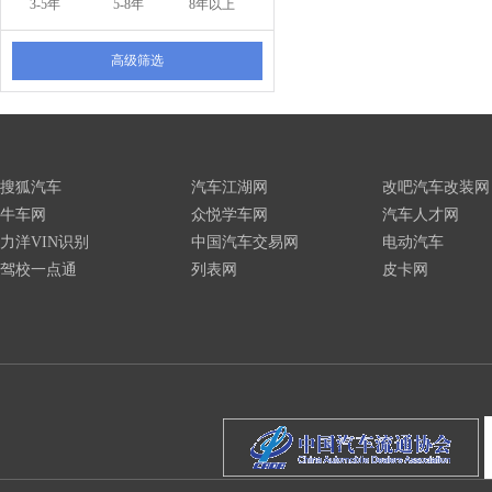
3-5年
5-8年
8年以上
高级筛选
搜狐汽车
汽车江湖网
改吧汽车改装网
牛车网
众悦学车网
汽车人才网
力洋VIN识别
中国汽车交易网
电动汽车
驾校一点通
列表网
皮卡网