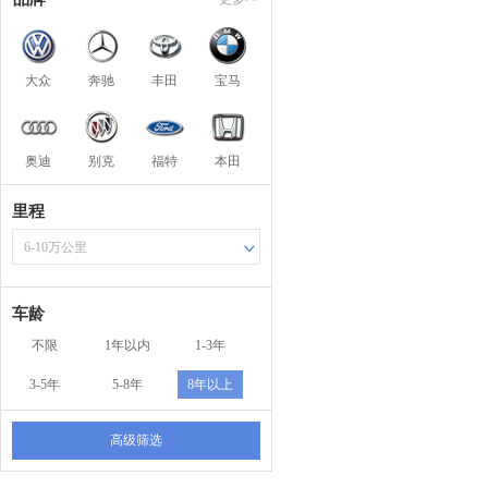
大众
奔驰
丰田
宝马
奥迪
别克
福特
本田
里程
6-10万公里
车龄
不限
1年以内
1-3年
3-5年
5-8年
8年以上
高级筛选