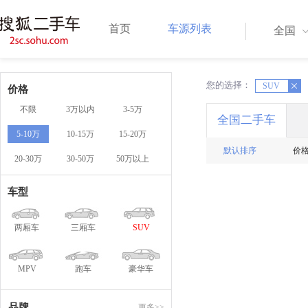
首页
车源列表
全国
您的选择：
X
SUV
X
价格
不限
3万以内
3-5万
全国二手车
5-10万
10-15万
15-20万
默认排序
价
20-30万
30-50万
50万以上
车型
两厢车
三厢车
SUV
MPV
跑车
豪华车
品牌
更多>>