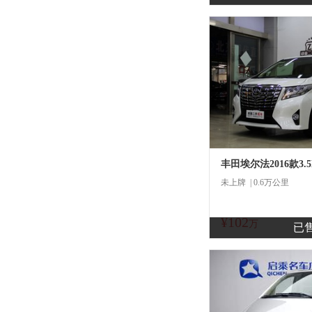
丰田埃尔法2016款3.
未上牌 | 0.6万公里
¥102
商
万
已