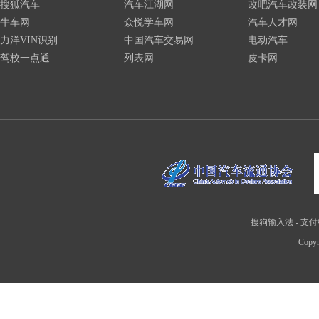
搜狐汽车
汽车江湖网
改吧汽车改装网
牛车网
众悦学车网
汽车人才网
力洋VIN识别
中国汽车交易网
电动汽车
驾校一点通
列表网
皮卡网
搜狗输入法
-
支付
Copyr