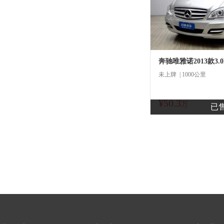
奔驰唯雅诺2013款3.
未上牌 | 1000公里
¥50.3
商
万
已