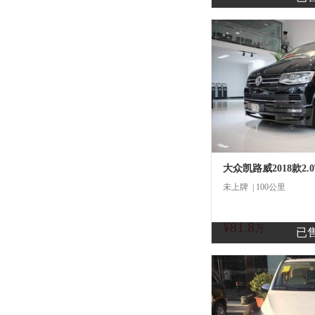
大众凯路威2018款2.0
未上牌 | 100公里
¥81.8
商
万
已