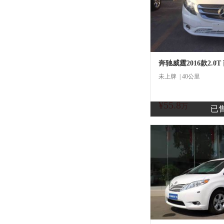
奔驰威霆2016款2.0T
未上牌 | 40公里
¥55.8
商
万
已