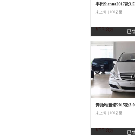
丰田Sienna2017款3
未上牌 | 100公里
¥53.8
商
万
已
奔驰唯雅诺2015款3.
未上牌 | 100公里
¥55.8
商
万
已