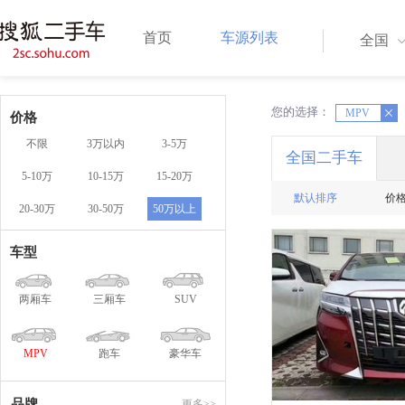
首页
车源列表
全国
您的选择：
X
MPV
X
价格
不限
3万以内
3-5万
全国二手车
5-10万
10-15万
15-20万
默认排序
价
20-30万
30-50万
50万以上
车型
两厢车
三厢车
SUV
MPV
跑车
豪华车
品牌
更多>>