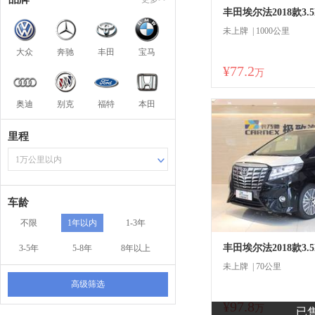
丰田埃尔法2018款3.
未上牌 | 1000公里
大众
奔驰
丰田
宝马
¥77.2
商
万
奥迪
别克
福特
本田
里程
1万公里以内
车龄
不限
1年以内
1-3年
丰田埃尔法2018款3.
3-5年
5-8年
8年以上
未上牌 | 70公里
高级筛选
¥97.8
商
万
已