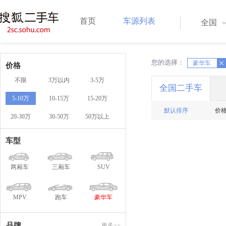
首页
车源列表
全国
您的选择：
X
豪华车
X
价格
不限
3万以内
3-5万
全国二手车
5-10万
10-15万
15-20万
默认排序
价
20-30万
30-50万
50万以上
车型
两厢车
三厢车
SUV
MPV
跑车
豪华车
品牌
更多>>