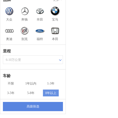
大众
奔驰
丰田
宝马
奥迪
别克
福特
本田
里程
6-10万公里
车龄
不限
1年以内
1-3年
3-5年
5-8年
8年以上
高级筛选